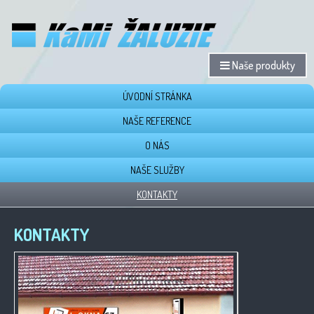
Naše produkty
ÚVODNÍ STRÁNKA
NAŠE REFERENCE
O NÁS
NAŠE SLUŽBY
KONTAKTY
KONTAKTY