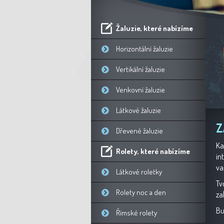
Žaluzie, které nabízíme
Horizontální žaluzie
Vertikální žaluzie
Venkovní žaluzie
Látkové žaluzie
Z
Dřevené žaluzie
Ka
Rolety, které nabízíme
in
va
Látkové roletky
Tv
Rolety noc a den
za
Bu
Římské rolety