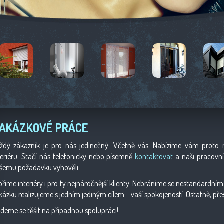
AKÁZKOVÉ PRÁCE
ždý zákazník je pro nás jedinečný. Včetně vás. Nabízíme vám proto 
teriéru. Stačí nás telefonicky nebo písemně
kontaktovat
a naši pracovníci
šemu požadavku vyhověli.
oříme interiéry i pro ty nejnáročnější klienty. Nebráníme se nestandardn
kázku realizujeme s jedním jediným cílem – vaší spokojeností. Ostatně, př
deme se těšit na případnou spolupráci!